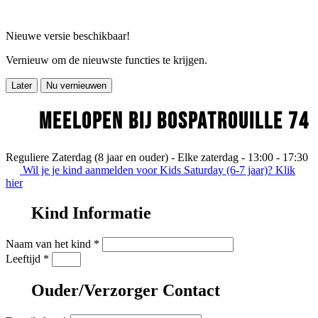
Nieuwe versie beschikbaar!
Vernieuw om de nieuwste functies te krijgen.
Later
Nu vernieuwen
MEELOPEN BIJ BOSPATROUILLE 74
Reguliere Zaterdag (8 jaar en ouder) - Elke zaterdag - 13:00 - 17:30
Wil je je kind aanmelden voor Kids Saturday (6-7 jaar)? Klik
hier
Kind Informatie
Naam van het kind
*
Leeftijd
*
Ouder/Verzorger Contact